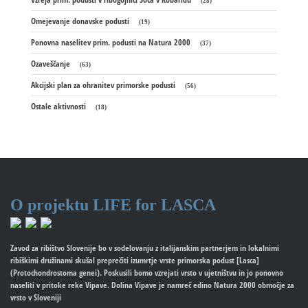
(28)
Omejevanje donavske podusti
(19)
Ponovna naselitev prim. podusti na Natura 2000
(37)
Ozaveščanje
(63)
Akcijski plan za ohranitev primorske podusti
(56)
Ostale aktivnosti
(18)
O projektu
LIFE for LASCA
Zavod za ribištvo Slovenije bo v sodelovanju z italijanskim partnerjem in lokalnimi
ribiškimi družinami skušal preprečiti izumrtje vrste primorska podust [Lasca]
(Protochondrostoma genei). Poskusili bomo vzrejati vrsto v ujetništvu in jo ponovno
naseliti v pritoke reke Vipave. Dolina Vipave je namreč edino Natura 2000 območje za
vrsto v Sloveniji