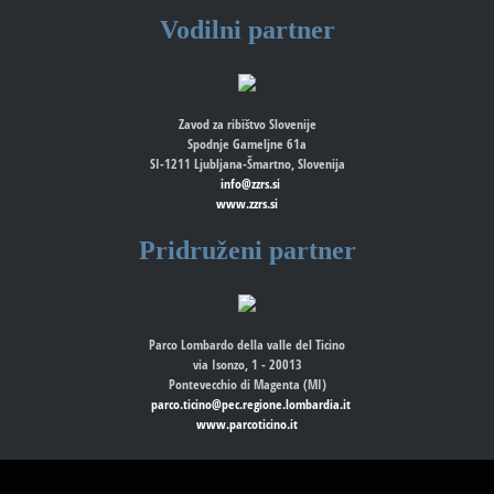
Vodilni partner
Zavod za ribištvo Slovenije
Spodnje Gameljne 61a
SI-1211 Ljubljana-Šmartno, Slovenija
info@zzrs.si
www.zzrs.si
Pridruženi partner
Parco Lombardo della valle del Ticino
via Isonzo, 1 - 20013
Pontevecchio di Magenta (MI)
parco.ticino@pec.regione.lombardia.it
www.parcoticino.it