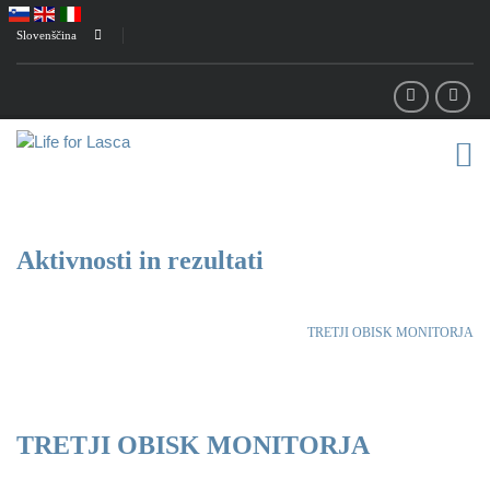
Slovenščina
Aktivnosti in rezultati
Life for Lasca
Aktivnosti in rezultati
TRETJI OBISK MONITORJA
/
/
TRETJI OBISK MONITORJA