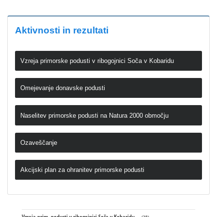
Aktivnosti in rezultati
Vzreja primorske podusti v ribogojnici Soča v Kobaridu
Omejevanje donavske podusti
Naselitev primorske podusti na Natura 2000 območju
Ozaveščanje
Akcijski plan za ohranitev primorske podusti
Vzreja prim. podusti v ribogojnici Soča v Kobaridu