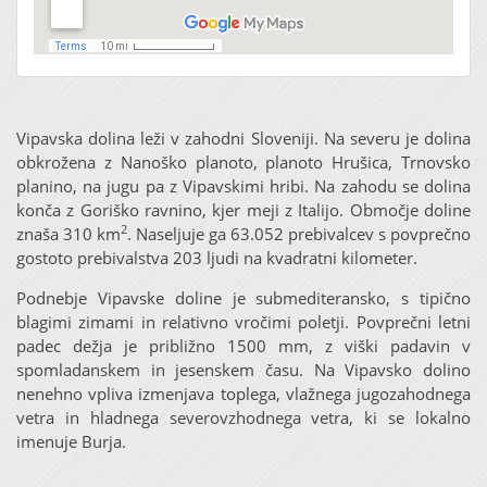
Vipavska dolina leži v zahodni Sloveniji. Na severu je dolina
obkrožena z Nanoško planoto, planoto Hrušica, Trnovsko
planino, na jugu pa z Vipavskimi hribi. Na zahodu se dolina
konča z Goriško ravnino, kjer meji z Italijo. Območje doline
2
znaša 310 km
. Naseljuje ga 63.052 prebivalcev s povprečno
gostoto prebivalstva 203 ljudi na kvadratni kilometer.
Podnebje Vipavske doline je submediteransko, s tipično
blagimi zimami in relativno vročimi poletji. Povprečni letni
padec dežja je približno 1500 mm, z viški padavin v
spomladanskem in jesenskem času. Na Vipavsko dolino
nenehno vpliva izmenjava toplega, vlažnega jugozahodnega
vetra in hladnega severovzhodnega vetra, ki se lokalno
imenuje Burja.