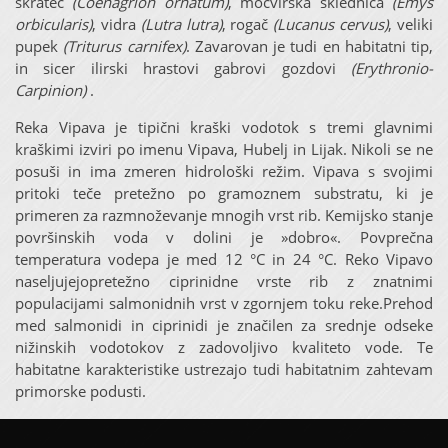
škratec
(Coenagrion ornatum)
, močvirska sklednica
(Emys
orbicularis)
, vidra
(Lutra lutra)
, rogač
(Lucanus cervus)
, veliki
pupek
(Triturus carnifex)
. Zavarovan je tudi en habitatni tip,
in sicer ilirski hrastovi gabrovi gozdovi
(Erythronio-
Carpinion)
.
Reka Vipava je tipični kraški vodotok s tremi glavnimi
kraškimi izviri po imenu Vipava, Hubelj in Lijak. Nikoli se ne
posuši in ima zmeren hidrološki režim. Vipava s svojimi
pritoki teče pretežno po gramoznem substratu, ki je
primeren za razmnoževanje mnogih vrst rib. Kemijsko stanje
površinskih voda v dolini je »dobro«. Povprečna
temperatura vodepa je med 12 °C in 24 °C. Reko Vipavo
naseljujejopretežno ciprinidne vrste rib z znatnimi
populacijami salmonidnih vrst v zgornjem toku reke.Prehod
med salmonidi in ciprinidi je značilen za srednje odseke
nižinskih vodotokov z zadovoljivo kvaliteto vode. Te
habitatne karakteristike ustrezajo tudi habitatnim zahtevam
primorske podusti.