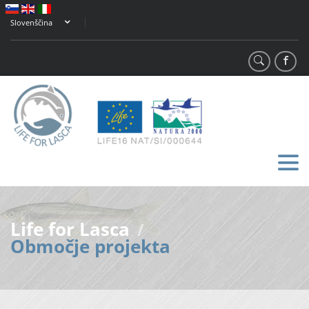
Slovenščina
Life for Lasca
/
Območje projekta