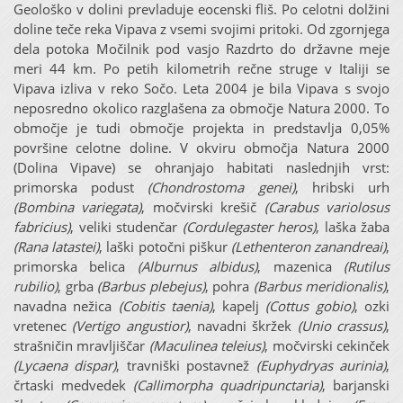
Geološko v dolini prevladuje eocenski fliš. Po celotni dolžini
doline teče reka Vipava z vsemi svojimi pritoki. Od zgornjega
dela potoka Močilnik pod vasjo Razdrto do državne meje
meri 44 km. Po petih kilometrih rečne struge v Italiji se
Vipava izliva v reko Sočo. Leta 2004 je bila Vipava s svojo
neposredno okolico razglašena za območje Natura 2000. To
območje je tudi območje projekta in predstavlja 0,05%
površine celotne doline. V okviru območja Natura 2000
(Dolina Vipave) se ohranjajo habitati naslednjih vrst:
primorska podust
(Chondrostoma genei)
, hribski urh
(Bombina variegata)
, močvirski krešič
(Carabus variolosus
fabricius)
, veliki studenčar
(Cordulegaster heros)
, laška žaba
(Rana latastei)
, laški potočni piškur
(Lethenteron zanandreai)
,
primorska belica
(Alburnus albidus)
, mazenica
(Rutilus
rubilio)
, grba
(Barbus plebejus)
, pohra
(Barbus meridionalis)
,
navadna nežica
(Cobitis taenia)
, kapelj
(Cottus gobio)
, ozki
vretenec
(Vertigo angustior)
, navadni škržek
(Unio crassus)
,
strašničin mravljiščar
(Maculinea teleius)
, močvirski cekinček
(Lycaena dispar)
, travniški postavnež
(Euphydryas aurinia)
,
črtaski medvedek
(Callimorpha quadripunctaria)
, barjanski