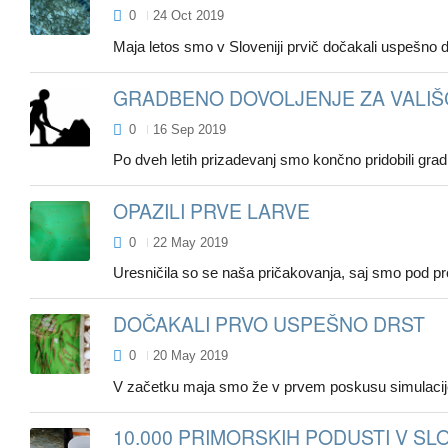
0
24 Oct 2019
Maja letos smo v Sloveniji prvič dočakali uspešno dr
GRADBENO DOVOLJENJE ZA VALIŠ
0
16 Sep 2019
Po dveh letih prizadevanj smo končno pridobili grad
OPAZILI PRVE LARVE
0
22 May 2019
Uresničila so se naša pričakovanja, saj smo pod prod
DOČAKALI PRVO USPEŠNO DRST
0
20 May 2019
V začetku maja smo že v prvem poskusu simulacije
10.000 PRIMORSKIH PODUSTI V SLO