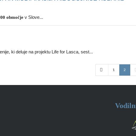
v Slove...
000 območje
ije, ki deluje na projektu Life for Lasca, sest...
1
2
Vodiln