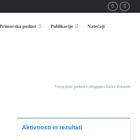
Primorska podust
Publikacije
Natečaji
Lasca
Aktivnosti in rezultati
Vzreja prim. podusti v ribogojnici Soča v Kobaridu
/
/
Aktivnosti in rezultati