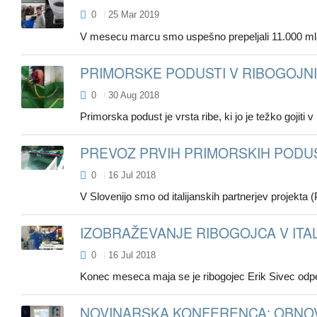
0
25 Mar 2019
V mesecu marcu smo uspešno prepeljali 11.000 mladic
PRIMORSKE PODUSTI V RIBOGOJNIC
0
30 Aug 2018
Primorska podust je vrsta ribe, ki jo je težko gojiti
PREVOZ PRVIH PRIMORSKIH PODUSTI
0
16 Jul 2018
V Slovenijo smo od italijanskih partnerjev projekta (
IZOBRAŽEVANJE RIBOGOJCA V ITAL
0
16 Jul 2018
Konec meseca maja se je ribogojec Erik Sivec odpelja
NOVINARSKA KONFERENCA: OBNOVA