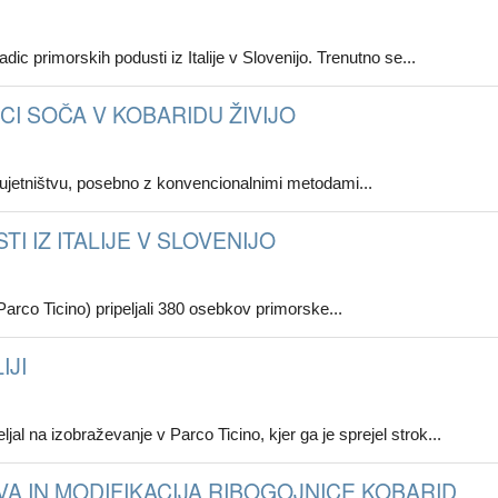
 primorskih podusti iz Italije v Slovenijo. Trenutno se...
I SOČA V KOBARIDU ŽIVIJO
 v ujetništvu, posebno z konvencionalnimi metodami...
 IZ ITALIJE V SLOVENIJO
Parco Ticino) pripeljali 380 osebkov primorske...
IJI
l na izobraževanje v Parco Ticino, kjer ga je sprejel strok...
 IN MODIFIKACIJA RIBOGOJNICE KOBARID