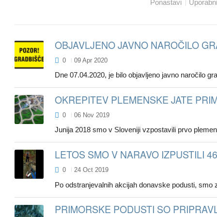
Ponastavi
Uporabn
OBJAVLJENO JAVNO NAROČILO GR
0
09 Apr 2020
Dne 07.04.2020, je bilo objavljeno javno naroč
OKREPITEV PLEMENSKE JATE PRIM
0
06 Nov 2019
Junija 2018 smo v Sloveniji vzpostavili prvo plemensk
LETOS SMO V NARAVO IZPUSTILI 
0
24 Oct 2019
Po odstranjevalnih akcijah donavske podusti, smo zač
PRIMORSKE PODUSTI SO PRIPRAVL