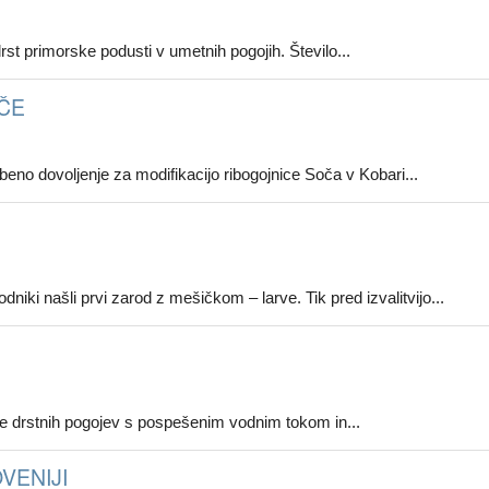
st primorske podusti v umetnih pogojih. Število...
ČE
beno dovoljenje za modifikacijo ribogojnice Soča v Kobari...
niki našli prvi zarod z mešičkom – larve. Tik pred izvalitvijo...
 drstnih pogojev s pospešenim vodnim tokom in...
VENIJI