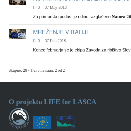
0
07 May 2018
Za primorsko podust je edino razglašeno
Natura 2
MREŽENJE V ITALIJI
0
07 Feb 2018
Konec februarja se je ekipa Zavoda za ribištvo Sloven
Skupno: 28 / Trenutna stran: 2 od 2
O projektu
LIFE for LASCA