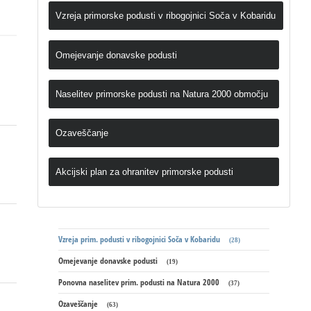
Vzreja primorske podusti v ribogojnici Soča v Kobaridu
Omejevanje donavske podusti
Naselitev primorske podusti na Natura 2000 območju
Ozaveščanje
Akcijski plan za ohranitev primorske podusti
Vzreja prim. podusti v ribogojnici Soča v Kobaridu
(28)
Omejevanje donavske podusti
(19)
Ponovna naselitev prim. podusti na Natura 2000
(37)
Ozaveščanje
(63)