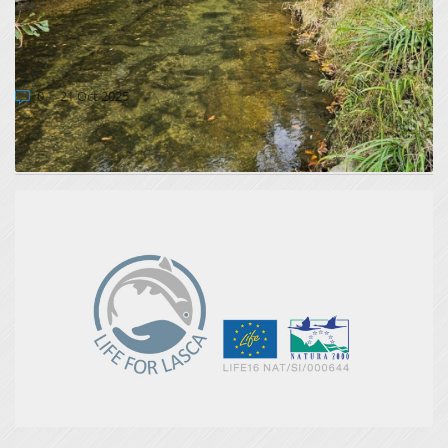
MONITORING PRIMORSKE IN
ODSTRANJEVANJE DONAVSKE PODUSTI
0
21 Oct 2025
Pozno jeseni leta 2024 smo na potoku Lijak in njegovem
pritoku Ozlenšček izvedli dve vzorčenji monit...