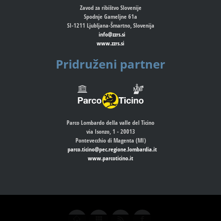
Zavod za ribištvo Slovenije
Spodnje Gameljne 61a
SI-1211 Ljubljana-Šmartno, Slovenija
info@zzrs.si
www.zzrs.si
Pridruženi partner
Parco Lombardo della valle del Ticino
via Isonzo, 1 - 20013
Pontevecchio di Magenta (MI)
parco.ticino@pec.regione.lombardia.it
www.parcoticino.it