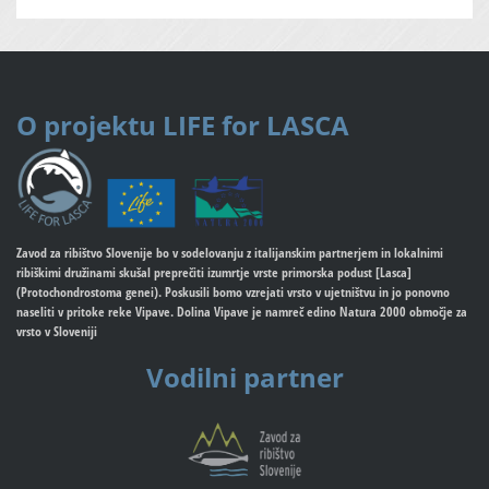
O projektu
LIFE for LASCA
Zavod za ribištvo Slovenije bo v sodelovanju z italijanskim partnerjem in lokalnimi
ribiškimi družinami skušal preprečiti izumrtje vrste primorska podust [Lasca]
(Protochondrostoma genei). Poskusili bomo vzrejati vrsto v ujetništvu in jo ponovno
naseliti v pritoke reke Vipave. Dolina Vipave je namreč edino Natura 2000 območje za
vrsto v Sloveniji
Vodilni partner