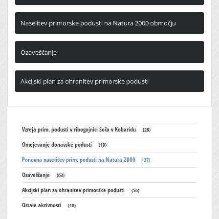
Naselitev primorske podusti na Natura 2000 območju
Ozaveščanje
Akcijski plan za ohranitev primorske podusti
Vzreja prim. podusti v ribogojnici Soča v Kobaridu
(28)
Omejevanje donavske podusti
(19)
Ponovna naselitev prim. podusti na Natura 2000
(37)
Ozaveščanje
(63)
Akcijski plan za ohranitev primorske podusti
(56)
Ostale aktivnosti
(18)