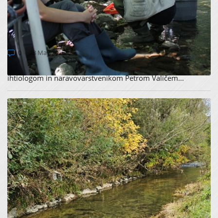
MONITORING PRIMORSKE PODUSTI S
PODPORO LOKALNIH STROKOVNJAKOV IN
RIBIŠKE DRUŽINE AJDOVŠČINA
0
23 May 2025
Konec septembra 2024 smo ponosno sodelovali z lokalnim
ihtiologom in naravovarstvenikom Petrom Valičem...