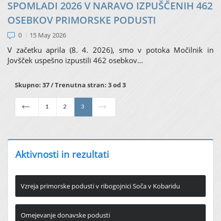
SPOMLADI 2026 V NARAVO IZPUŠČENIH 462
OSEBKOV PRIMORSKE PODUSTI
0
15 May 2026
V začetku aprila (8. 4. 2026), smo v potoka Močilnik in
Jovšček uspešno izpustili 462 osebkov...
Skupno: 37 / Trenutna stran: 3 od 3
1
2
3
Aktivnosti in rezultati
Vzreja primorske podusti v ribogojnici Soča v Kobaridu
Omejevanje donavske podusti