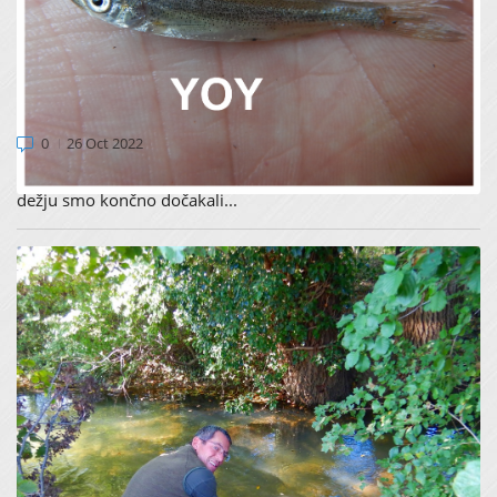
PRIMORSKA PODUST JE PREŽIVELA HUDE
POLETNE RAZMERE (Potrditev drsti v
naravi)
0
26 Oct 2022
Po izredno dolgem obdobju suše in težko pričakovanem
dežju smo končno dočakali...