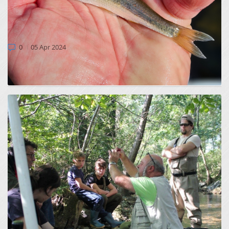
PRIMORSKA PODUST V NARAVI NAPREDUJE,
TUJERODNA PODUST REDKA
0
05 Apr 2024
V marcu 2024 smo v okviru Afterlife obdobja projekta v
potokih Jevšček in Močilnik izvedli monitoring uspeš...