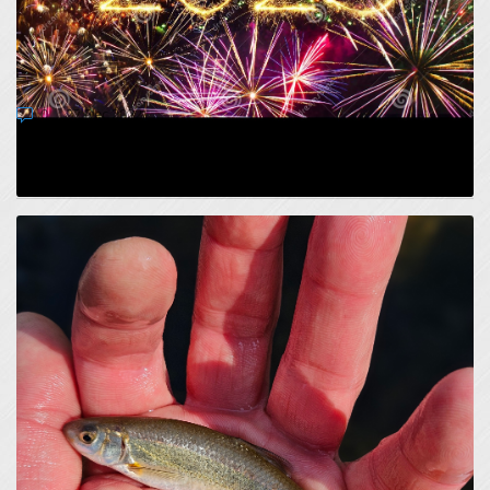
Z NOVIM LETOM ZAKLJUČEK PROJEKTA LIFE
for LASCA
0
27 Dec 2022
Z letom 2022 se projekt LIFE for LASCA zaključuje. Ob tej
priložnosti naj vam najprej zaželimo vse najle...