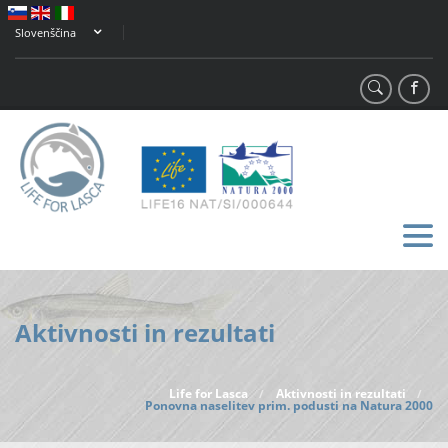
Slovenščina
Aktivnosti in rezultati
Life for Lasca
Aktivnosti in rezultati
/
/
Ponovna naselitev prim. podusti na Natura 2000