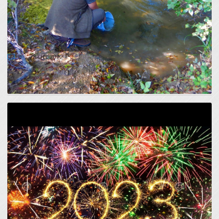
V LETU 2022 SMO V NARAVO IZPUSTILI
30.000 OSEBKOV PRIMORSKE PODUSTI
0
28 Oct 2022
Po obsežnem monitoringu, v okviru katerega smo ugotovili,
da so primorske podusti v nara...