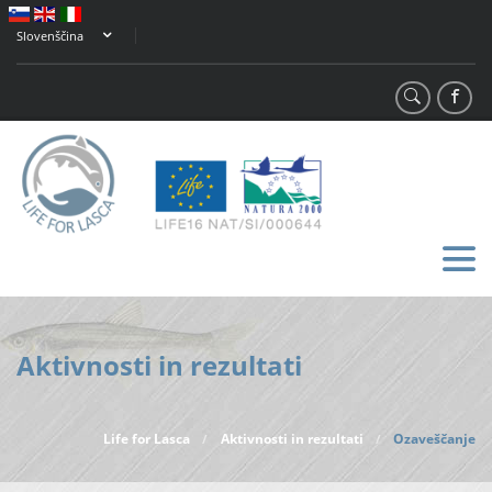
Slovenščina
Aktivnosti in rezultati
Life for Lasca
Aktivnosti in rezultati
Ozaveščanje
/
/