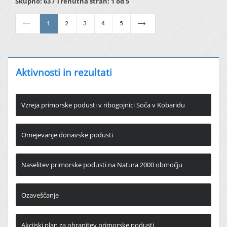
Skupno: 63 / Trenutna stran: 1 od 5
1
2
3
4
5
Aktivnosti in rezultati
Vzreja primorske podusti v ribogojnici Soča v Kobaridu
Omejevanje donavske podusti
Naselitev primorske podusti na Natura 2000 območju
Ozaveščanje
Akcijski plan za ohranitev primorske podusti