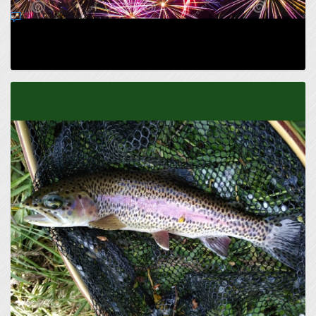
0
27 Dec 2022
Z letom 2022 se projekt LIFE for LASCA zaključuje. Ob tej
priložnosti naj vam najprej zaželimo vse najle...
VNOS TUJERODNIH RIBOLOVNIH VRST V
SLOVENSKE VODE