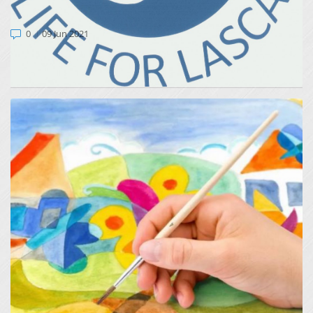
FOTOGRAFIJO
0
09 Jun 2021
junija 2021 smo zaključili natečaj za najbolj izvirno
fotografijo. Prejeli smo 140 fotografij. Zmagovalci...
ZAKLJUČEK LIKOVNEGA NATEČAJA