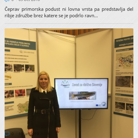
Čeprav primorska podust ni lovna vrsta pa predstavlja del
ribje združbe brez katere se je podrlo ravn...
VABLJENI NA SEJEM ALPE-ADRIA 2019: 30. 1.
– 2. 2. 2019
0
10 Jan 2019