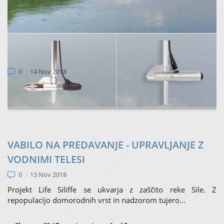
VABILO NA PREDSTAVITEV MERILCA
PRETOKA VODNEGA TOKA, 21.11.2018
0
14 Nov 2018
V sredo, 21.11.2018 ob 9.00 uri ste vabljeni na Zavod za
ribištvo Slovenije (sejna soba), kjer bo pote...
VABILO NA PREDAVANJE - UPRAVLJANJE Z
VODNIMI TELESI
0
13 Nov 2018
Projekt Life Siliffe se ukvarja z zaščito reke Sile. Z
repopulacijo domorodnih vrst in nadzorom tujero...