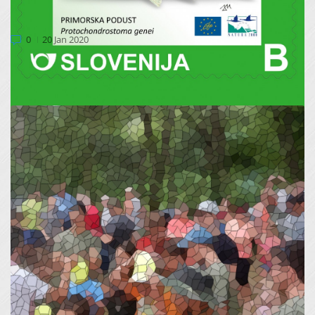
ZNAMKA PROJEKTA LIFE FOR LASCA
0
20 Jan 2020
Konec leta 2019 je izšla znamka projekta LIFE for LASCA.
Namen znamke je poleg promocije projekta izpostavite...
ZAKLJUČNO SREČANJE PROJEKTA LIFE FOR