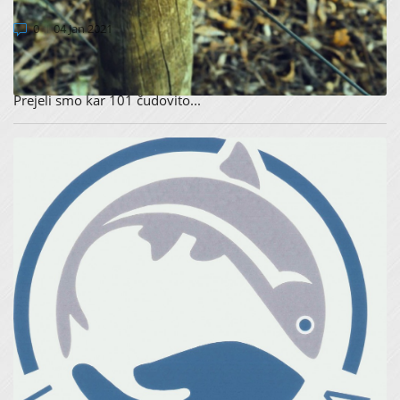
"MOTIVI NATURA 2000"
0
04 Jan 2021
31.12.2020 se je zaključil fotografski natečaj "Motivi Natura
2000."
Prejeli smo kar 101 čudovito...
ZAKLJUČEN NATEČAJ ZA NAJBOLJ IZVIRNO