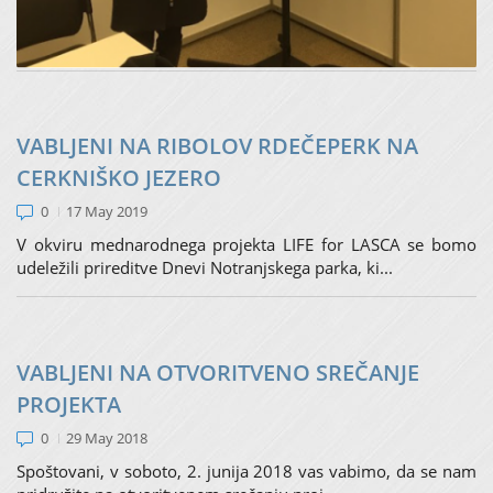
Tudi letos se bo na sejmu Alpe – Adria 2019 predstavil
Zavod za ribištvo Slovenije z dejavnostmi, ki jih opra...
VABLJENI NA RIBOLOV RDEČEPERK NA
CERKNIŠKO JEZERO
0
17 May 2019
V okviru mednarodnega projekta LIFE for LASCA se bomo
udeležili prireditve Dnevi Notranjskega parka, ki...
VABLJENI NA OTVORITVENO SREČANJE
PROJEKTA
0
29 May 2018
Spoštovani, v soboto, 2. junija 2018 vas vabimo, da se nam