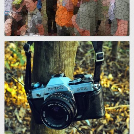
LASCA
0
05 Jan 2021
V letu 2021 je kot eden sklepnih dogodkov projekta
načrtovano zaključno družabno srečanje. Na njem se...
ZAKLJUČIL SE JE FOTOGRAFSKI NATEČAJ