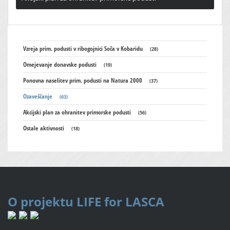
Vzreja prim. podusti v ribogojnici Soča v Kobaridu
(28)
Omejevanje donavske podusti
(19)
Ponovna naselitev prim. podusti na Natura 2000
(37)
Ozaveščanje
(63)
Akcijski plan za ohranitev primorske podusti
(56)
Ostale aktivnosti
(18)
O projektu
LIFE for LASCA