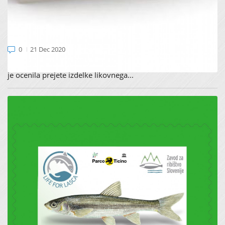
ZNANI SO ZMAGOVALCI LIKOVNEGA
NATEČAJA »BOGASTVO OBMOČIJ NATURA
2000«
0
21 Dec 2020
17.12.2020 se je sestala komisija projekta Life for Lasca, ki
je ocenila prejete izdelke likovnega...