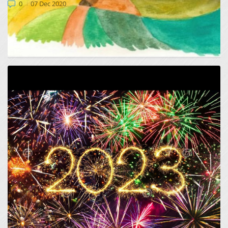
0
07 Dec 2020
Spostovani,
sporočamo vam, da se je 30.11.2020 zaključil likovni natečaj
»Bogastvo območij Natura...
Z NOVIM LETOM ZAKLJUČEK PROJEKTA LIFE
for LASCA