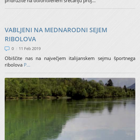
pridružite na otvoritvenem srečanju proj...
VABLJENI NA MEDNARODNI SEJEM
RIBOLOVA
0
11 Feb 2019
Obiščite nas na največjem italijanskem sejmu športnega
ribolova
P...