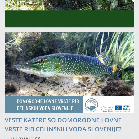
0
17 Dec 2021
99,5 procenta vnosa tujerodnih ribolovnih vrst rib v
slovenske vode predstavljata gojeni krap...
VESTE KATERE SO DOMORODNE LOVNE
VRSTE RIB CELINSKIH VODA SLOVENIJE?
0
05 Oct 2018