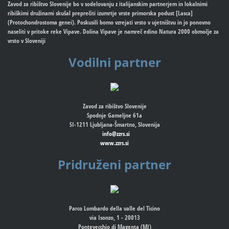
Zavod za ribištvo Slovenije bo v sodelovanju z italijanskim partnerjem in lokalnimi
ribiškimi družinami skušal preprečiti izumrtje vrste primorska podust [Lasca]
(Protochondrostoma genei). Poskusili bomo vzrejati vrsto v ujetništvu in jo ponovno
naseliti v pritoke reke Vipave. Dolina Vipave je namreč edino Natura 2000 območje za
vrsto v Sloveniji
Vodilni partner
Zavod za ribištvo Slovenije
Spodnje Gameljne 61a
SI-1211 Ljubljana-Šmartno, Slovenija
info@zzrs.si
www.zzrs.si
Pridruženi partner
Parco Lombardo della valle del Ticino
via Isonzo, 1 - 20013
Pontevecchio di Magenta (MI)