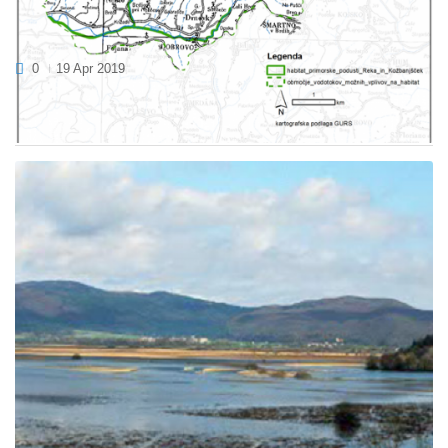
V PRIPRAVI: ZAŠČITA HABITATA LASCE V
GORIŠKIH BRDIH
0
19 Apr 2019
V javni razpravi je predlog Pravilnika o začasnih prepovedih in
omejitvi ravnanj v vodotokih, ki so habitat...
VABLJENI NA RIBOLOV RDEČEPERK NA