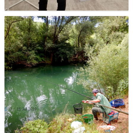
in konference v Riminiju. Na dogodku smo predstavili...
DOBILI SMO ZMAGOVALCA LOVA NA PODUST
0
16 Jul 2019
V nedeljo, 14.07. 2019, smo z ribiško družino Ajdovščina
preživ...