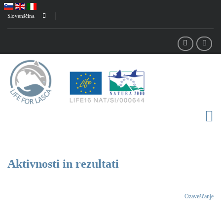
Slovenščina
Aktivnosti in rezultati
Life for Lasca
Aktivnosti in rezultati
Ozaveščanje
/
/