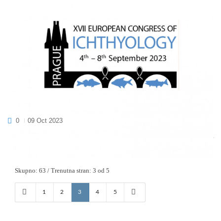
UDELEŽILI SMO SE MEDNARODNEGA
IHTIOLOŠKEGA KONGRESA V PRAGI
0
09 Oct 2023
V začetku septembra 2023 smo se udeležili mednarodnega
ihtiološkega kongresa v Pragi. V množici zanimivih prisp...
Skupno: 63 / Trenutna stran: 3 od 5
1
2
3
4
5