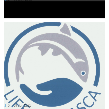
21. maja Evropa praznuje dan Nature 2000. O tej priložnosti si
lahko od 3....
ZAKLJUČEN NATEČAJ ZA NAJBOLJ IZVIRNO
FOTOGRAFIJO
0
09 Jun 2021