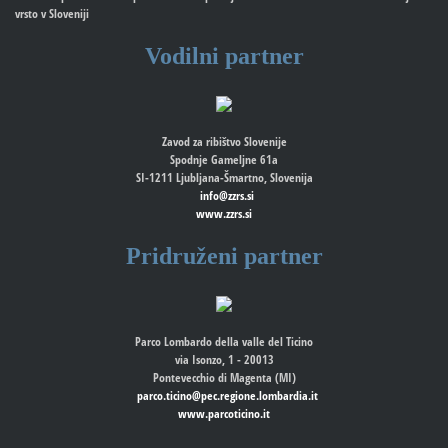
vrsto v Sloveniji
Vodilni partner
Zavod za ribištvo Slovenije
Spodnje Gameljne 61a
SI-1211 Ljubljana-Šmartno, Slovenija
info@zzrs.si
www.zzrs.si
Pridruženi partner
Parco Lombardo della valle del Ticino
via Isonzo, 1 - 20013
Pontevecchio di Magenta (MI)
parco.ticino@pec.regione.lombardia.it
www.parcoticino.it