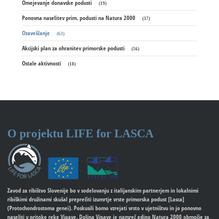
Omejevanje donavske podusti
(19)
Ponovna naselitev prim. podusti na Natura 2000
(37)
Ozaveščanje
(63)
Akcijski plan za ohranitev primorske podusti
(56)
Ostale aktivnosti
(18)
O projektu
LIFE for LASCA
Zavod za ribištvo Slovenije bo v sodelovanju z italijanskim partnerjem in lokalnimi
ribiškimi družinami skušal preprečiti izumrtje vrste primorska podust [Lasca]
(Protochondrostoma genei). Poskusili bomo vzrejati vrsto v ujetništvu in jo ponovno
naseliti v pritoke reke Vipave. Dolina Vipave je namreč edino Natura 2000 območje za