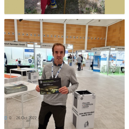
Četrto tradicionalno srečanje na Vipavi pri Dobravski Krnici se je
odvilo 4. Junija, na lepo sončno soboto....
AQUACULTURE EUROPE 2022, RIMINI,
ITALIJA
0
26 Oct 2022
Konec septembra 2022 smo se udeležili mednarodnega sejma