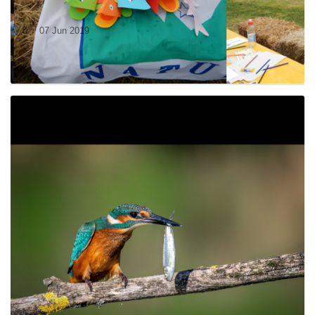
ČUDOVIT DAN
0
07 Jun 2019
Zadnjo soboto v mesecu maju smo na povabilo organizatorja
obiskali Dneve notranjskega parka, kjer smo...
NAGRAJENCI FOTOGRAFSKEGA NATEČAJA
"MOTIVI NATURA 2000"