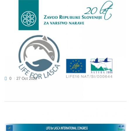
PROJEKTNI SESTANEK ZAVODA RS ZA
VARSTVO NARAVE
0
27 Oct 2022
13 oktobra je na osredji enoti Zavoda RS za varstvo narave
potekal projektni sestanek. Na naše...