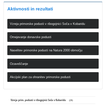
Aktivnosti in rezultati
Vzreja primorske podusti v ribogojnici Soča v Kobaridu
Omejevanje donavske podusti
Naselitev primorske podusti na Natura 2000 območju
Ozaveščanje
Akcijski plan za ohranitev primorske podusti
Vzreja prim. podusti v ribogojnici Soča v Kobaridu
(28)