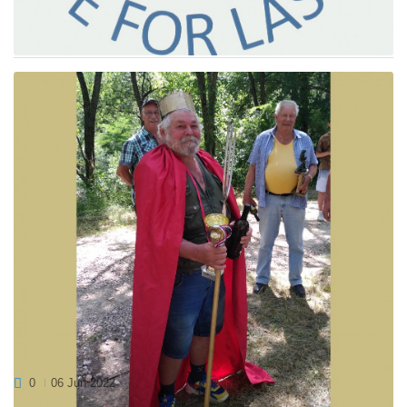
junija 2021 smo zaključili natečaj za najbolj izvirno fotografijo.
Prejeli smo 140 fotografij. Zmagovalci...
MIRKO, NOVI RIBIŠKI KRALJ NA VIPAVSKI
KRNICI
0
06 Jun 2022