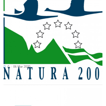
ODPRT LIKOVNI NATEČAJ "BOGASTVO
OBMOČIJ NATURA 2000"
0
06 Mar 2020
Zavod za ribištvo Slovenije v okviru projekta »LIFE for LASCA«
z 2. 3. 2020 razpisuje likovni natečaj...