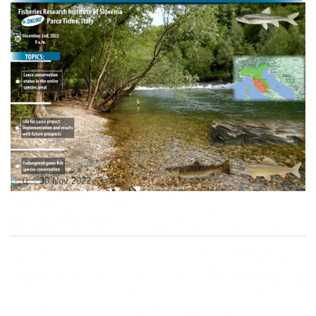
PRIDRUŽI SE NAM NA MEDNARODNEM
KONGRESU
0
30 Nov 2022
Vljudno vas vabimo, da se nam pridružite na mednarodni
konferenci, ki bo potekala 2. decembra 2022...