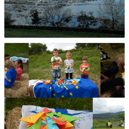
CERKNIŠKO JEZERO
0
17 May 2019
V okviru mednarodnega projekta LIFE for LASCA se bomo
udeležili prireditve Dnevi Notranjskega parka, ki...
NA CERKNIŠKEM JEZERU SMO PREŽIVELI