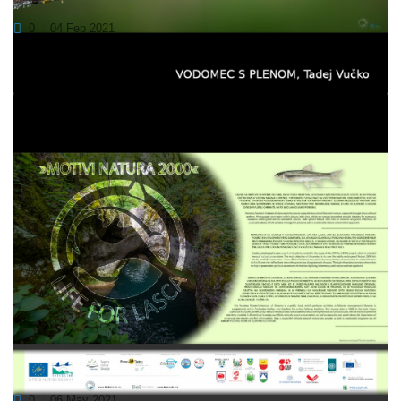
0
04 Feb 2021
<...
RAZSTAVA »MOTIVI NATURA 2000« NA
KRAKOVSKEM NABREŽJU V LJUBLJANI
0
06 May 2021