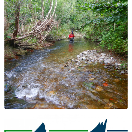
POZIV K SODELOVANJU ZA ZAŠČITO
HABITATA V VIPAVSKI DOLINI
0
04 Feb 2020
V letu 2019 smo v okviru projekta LIFE for LASCA izbrali štiri
ustrezne vodotoke Vipavske doline...